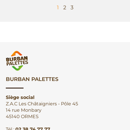
1
2
3
BURBAN PALETTES
Siège social
Z.A.C Les Châtaigniers - Pôle 45
14 rue Monbary
45140 ORMES
Tél :
02 38 74 77 77