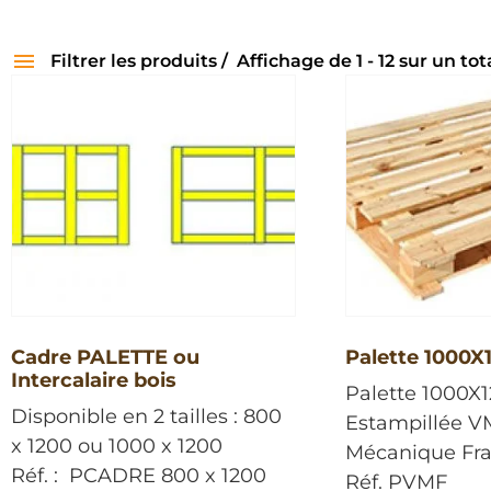
Filtrer les produits
Affichage de 1 - 12 sur un tot
Categories
Charge utile
Matériaux
34
32
100 kg
Bois
2
32
1200 kg
6
1250 kg
2
1500 kg
5
200 kg
3
500 kg
4
600 kg
Cadre PALETTE ou
Palette 1000X
4
Intercalaire bois
800 kg
6
Palette 1000X
Toutes
0
Disponible en 2 tailles : 800
Estampillée VM
x 1200 ou 1000 x 1200
Mécanique Fra
Réf. : PCADRE 800 x 1200
Réf. PVMF