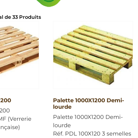
al de 33 Produits
Normes
9
BTP
0
Chimie (CP)
9
Primeur
0
Toutes
0
1200
Palette 1000X1200 Demi-
lourde
1200
Palette 1000X1200 Demi-
F (Verrerie
lourde
nçaise)
Réf. PDL 100X120 3 semelles