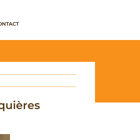
ONTACT
quières