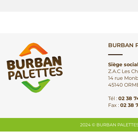
BURBAN P
Siège socia
Z.A.C Les Ch
14 rue Monb
45140 ORM
Tél :
02 38 7
Fax :
02 38 
2024 © BURBAN PALETTES