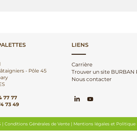
ALETTES
LIENS
l
Carrière
âtaigniers - Pôle 45
Trouver un site BURBAN
ary
Nous contacter
ES
4 77 77
74 73 49
 |
Conditions Générales de Vente
|
Mentions légales et Politique 