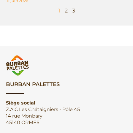
11 juin 2026
1
2
3
BURBAN PALETTES
Siège social
Z.A.C Les Châtaigniers - Pôle 45
14 rue Monbary
45140 ORMES