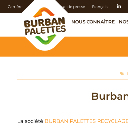
Carrière
Actualités
Revue de presse
Français
NOUS CONNAÎTRE
NOS
Burban 
La société
BURBAN PALETTES RECYCLAG