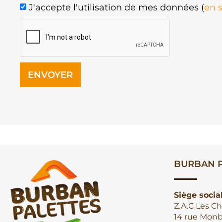
J'accepte l'utilisation de mes données (
en s
ENVOYER
BURBAN P
Siège socia
Z.A.C Les Ch
14 rue Monb