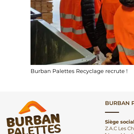
Burban Palettes Recyclage recrute !
BURBAN P
Siège socia
Z.A.C Les Ch