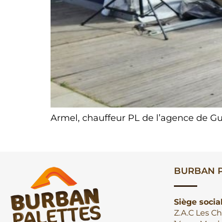
Armel, chauffeur PL de l’agence de G
BURBAN P
Siège socia
Z.A.C Les Ch