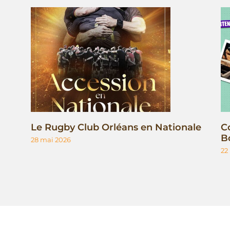
Le Rugby Club Orléans en Nationale
C
B
28 mai 2026
22