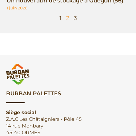
Un nouvel abri de stockage à Guégon (56)
1 juin 2026
1
2
3
BURBAN PALETTES
Siège social
Z.A.C Les Châtaigniers - Pôle 45
14 rue Monbary
45140 ORMES